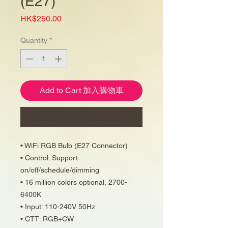
(E27)
Price
HK$250.00
Quantity
*
Add to Cart 加入購物車
Buy Now
• WiFi RGB Bulb (E27 Connector)
• Control: Support
on/off/schedule/dimming
• 16 million colors optional, 2700-
6400K
• Input: 110-240V 50Hz
• CTT: RGB+CW