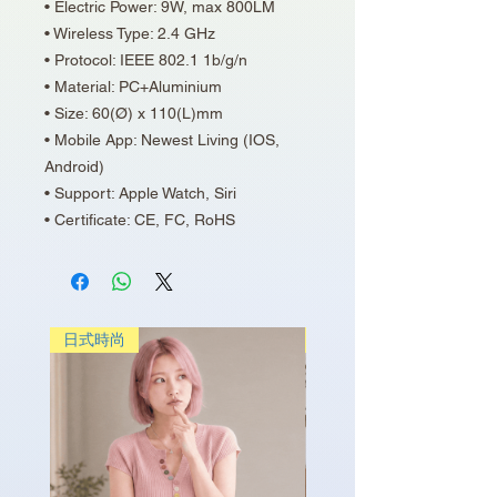
• Electric Power: 9W, max 800LM
• Wireless Type: 2.4 GHz
• Protocol: IEEE 802.1 1b/g/n
• Material: PC+Aluminium
• Size: 60(Ø) x 110(L)mm
• Mobile App: Newest Living (IOS,
Android)
• Support: Apple Watch, Siri
• Certificate: CE, FC, RoHS
日式時尚
日式時尚