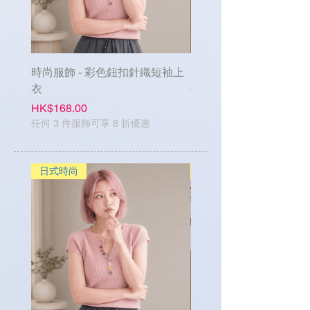
時尚服飾 - 彩色鈕扣針織短袖上
時尚服飾 - 單排鈕扣牛
衣
褲
Price
Price
HK$168.00
HK$188.00
任何 3 件服飾可享 8 折優惠
任何 3 件服飾可享 8 折優惠
日式時尚
日式時尚