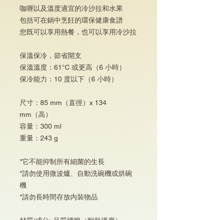
咖喱以及溫度適宜的冷沙拉和水果
包括可在鍋中烹飪的環保健康食譜
您既可以享用熱餐，也可以享用冷沙拉
保溫保冷，節省開支
保溫溫度：61°C 或更高（6 小時）
保冷能力：10 度以下（6 小時）
尺寸：85 mm（直徑）x 134
mm（高）
容量：300 ml
重量：243 g
*它不能抑制所有細菌的生長
*請勿使用微波爐、自動洗碗機或烘碗
機
*請勿長時間存放內裝物品