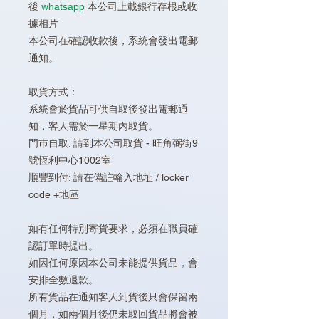
後
whatsapp
本公司上載銀行存根或收
據相片
本公司在確認收款後，系統會發出電郵
通知。
取貨方式：
系統會於貨品可供自取後發出電郵通
知，客人需於一星期內取貨。
門巿自取: 請到本公司取貨 - 旺角弼街9
號恆利中心1002室
順豐到付: 請在備註輸入地址 / locker
code +地區
如有任何特別寄貨要求，必須在職員確
認訂單時提出。
如因任何原因本公司未能提供貨品，會
安排全數退款。
所有貨品在通知客人到貨後只會保留兩
個月，如兩個月後仍未取回貨品將會被