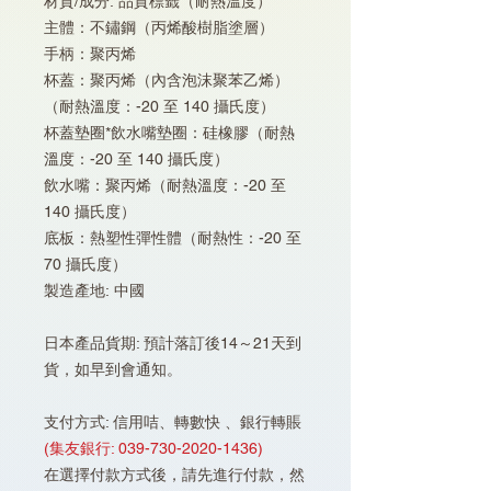
材質/成分: 品質標籤（耐熱溫度）
主體：不鏽鋼（丙烯酸樹脂塗層）
手柄：聚丙烯
杯蓋：聚丙烯（內含泡沫聚苯乙烯）
（耐熱溫度：-20 至 140 攝氏度）
杯蓋墊圈*飲水嘴墊圈：硅橡膠（耐熱
溫度：-20 至 140 攝氏度）
飲水嘴：聚丙烯（耐熱溫度：-20 至
140 攝氏度）
底板：熱塑性彈性體（耐熱性：-20 至
70 攝氏度）
製造產地: 中國
日本產品貨期: 預計落訂後14～21天到
貨，如早到會通知。
支付方式: 信用咭、轉數快 、銀行轉賬
(集友銀行: 039-730-2020-1436)
在選擇付款方式後，請先進行付款，然