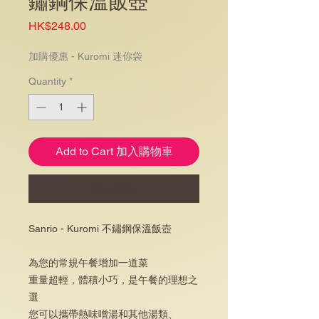
鏽鋼保溫飯壺
Price
HK$248.00
加購優惠 - Kuromi 迷你袋
Quantity
*
Add to Cart 加入購物車
Buy Now
Sanrio - Kuromi 不鏽鋼保溫飯壺
為您的常規午餐增加一道菜
重量超輕，體積小巧，是午餐的理想之
選
您可以攜帶熱味噌湯和其他湯類、