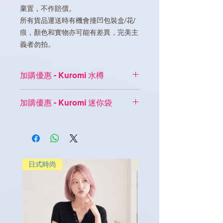
棄置，不作賠償。
所有貨品運送時有機會撞凹包裝盒/花/
痕，顏色和實物亦可能有差異，完美主
義者勿拍。
加購優惠 - Kuromi 水樽
購買 Kuromi 不鏽鋼保溫飯壺，
加購優惠 - Kuromi 迷你袋
可以
8折
購買
Kuromi 帶手柄不鏽鋼水
樽
1個
購買 Kuromi 不鏽鋼保溫飯壺，
可以
半價
購買
Kuromi 迷你收納袋
1
個
日式時尚
日式時尚