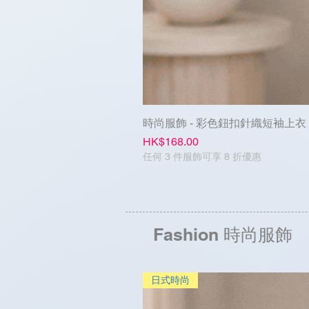
時尚服飾 - 彩色鈕扣針織短袖上衣
Price
HK$168.00
任何 3 件服飾可享 8 折優惠
Fashion 時尚服飾
日式時尚