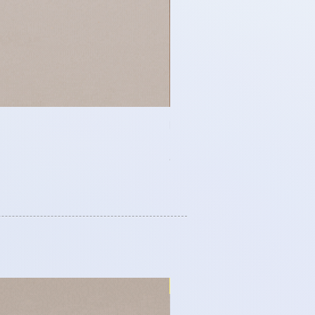
時尚服飾 - 單排鈕扣牛仔布
Price
HK$188.00
任何 3 件服飾可享 8 折優惠
日式時尚