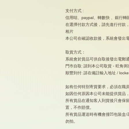
支付方式 :
信用咭、paypal、轉數快 、銀行轉
在選擇付款方式後，請先進行付款
相片
本公司在確認收款後，系統會發出
取貨方式：
系統會於貨品可供自取後發出電郵
門巿自取: 請到本公司取貨 - 旺角弼
順豐到付: 請在備註輸入地址 / locker
如有任何特別寄貨要求，必須在職
如因任何原因本公司未能提供貨品
所有貨品在通知客人到貨後只會保
置，不作賠償。
所有貨品運送時有機會撞凹包裝盒/
勿拍。