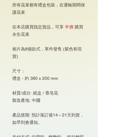
所有花束都有禮盒包裝，在運輸期間保
護花束
在本店購買指定貨品，可享
半價
購買
永生花束
相片為8個款式，單件發售 (紫色有現
貨)
尺寸：
禮盒 - 約 380 x 200 mm
材質/成分: 紙盒 / 香皂花
製造產地: 中國
產品貨期: 預計落訂後14～21天到貨，
如早到會通知。