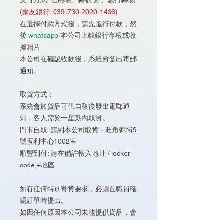
支付方式: 信用咭、轉數快 、銀行轉賬
(集友銀行: 039-730-2020-1436)
在選擇付款方式後，請先進行付款，然
後
whatsapp
本公司上載銀行存根或收
據相片
本公司在確認收款後，系統會發出電郵
通知。
取貨方式：
系統會於貨品可供自取後發出電郵通
知，客人需於一星期內取貨。
門巿自取: 請到本公司取貨 - 旺角弼街9
號恆利中心1002室
順豐到付: 請在備註輸入地址 / locker
code +地區
如有任何特別寄貨要求，必須在職員確
認訂單時提出。
如因任何原因本公司未能提供貨品，會