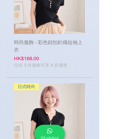
時尚服飾 - 彩色鈕扣針織短袖上
時尚服飾 - 單排鈕扣牛
衣
褲
Price
Price
HK$168.00
HK$188.00
任何 3 件服飾可享 8 折優惠
任何 3 件服飾可享 8 折優惠
日式時尚
日式時尚
WhatsApp