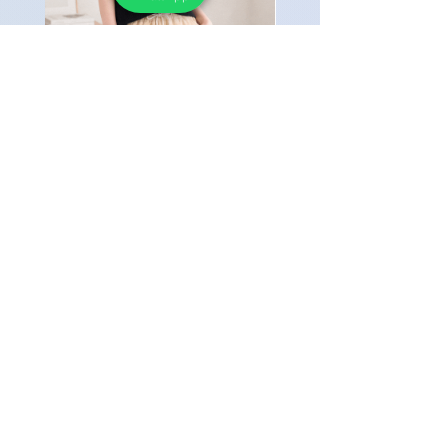
時尚服飾 - 彩色鈕扣針織短袖上
時尚服飾 - 單排鈕扣牛
衣
褲
Price
Price
HK$168.00
HK$188.00
任何 3 件服飾可享 8 折優惠
任何 3 件服飾可享 8 折優惠
查看全部商品
如對產品有疑問，
請留言或 Whatsapp 給我們，
我們會盡快提供協助