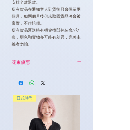
安排全數退款。
所有貨品在通知客人到貨後只會保留兩
個月，如兩個月後仍未取回貨品將會被
棄置，不作賠償。
所有貨品運送時有機會撞凹包裝盒/花/
痕，顏色和實物亦可能有差異，完美主
義者勿拍。
花束優惠
在本店購買指定貨品，可享
半價
購買
玫瑰花束
日式時尚
日式時尚