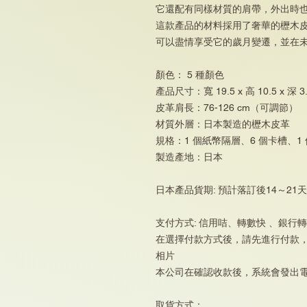
它還配有同樣材質的肩帶，外出時
這款產品的材料採用了奢華的櫪木
可以盡情享受它的歲月變遷，並在
顏色： 5 種顏色
產品尺寸：寬 19.5 x 高 10.5 x 深 3.
皮革肩長：76-126 cm（可調節）
材質外層：日本製造的櫪木皮革
規格：1 個紙幣隔層、6 個卡槽、1
製造產地：日本
日本產品貨期: 預計落訂後14～2
支付方式: 信用咭、轉數快 、銀行
在選擇付款方式後，請先進行付款
相片
本公司在確認收款後，系統會發出
取貨方式：