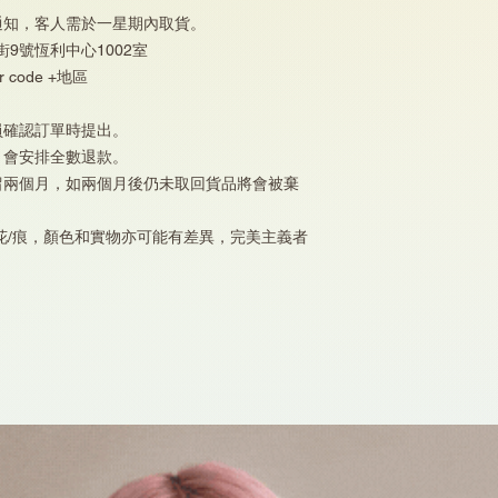
通知，客人需於一星期內取貨。
街9號恆利中心1002室
 code +地區
員確認訂單時提出。
，會安排全數退款。
留兩個月，如兩個月後仍未取回貨品將會被棄
花/痕，顏色和實物亦可能有差異，完美主義者