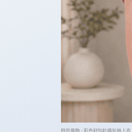
時尚服飾 - 彩色鈕扣針織短袖上衣