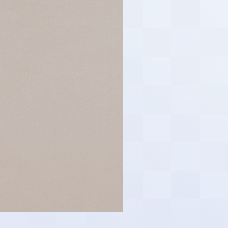
時尚服飾 - 單排鈕扣牛仔布