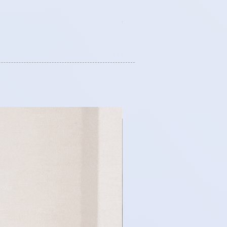
Price
HK$188.00
任何 3 件服飾可享 8 折優惠
日式時尚