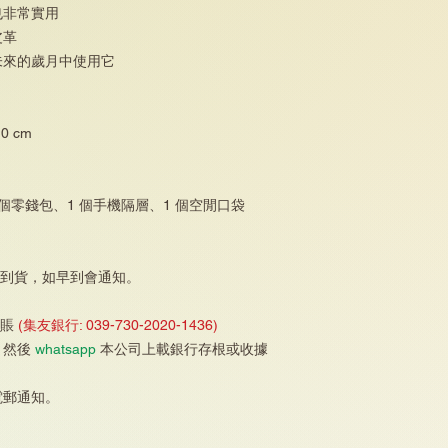
也非常實用
皮革
未來的歲月中使用它
0 cm
 個零錢包、1 個手機隔層、1 個空閒口袋
1天到貨，如早到會通知。
轉賬
(集友銀行: 039-730-2020-1436)
，然後
whatsapp
本公司上載銀行存根或收據
電郵通知。