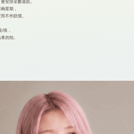
，會安排全數退款。
留兩星期，
置而不作賠償。
/痕，
義者勿拍。