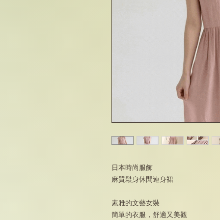
日本時尚服飾
麻質鬆身休閒連身裙
素雅的文藝女裝
簡單的衣服，舒適又美觀