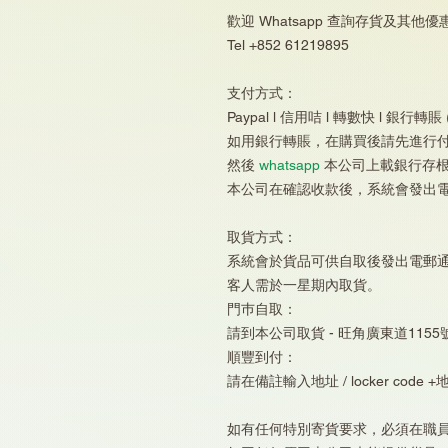
歡迎 Whatsapp 查詢存貨及其他優
Tel +852 61219895
支付方式：
Paypal l 信用咭 l 轉數快 l 銀行轉賬
如用銀行轉賬，在購買後請先進行
然後
whatsapp
本公司上載銀行存
本公司在確認收款後，系統會發出
取貨方式：
系統會於貨品可供自取後發出電郵
客人需於一星期內取貨。
門巿自取：
請到本公司取貨 - 旺角廣東道1155
順豐到付：
請在備註輸入地址 / locker code +
如有任何特別寄貨要求，必須在職