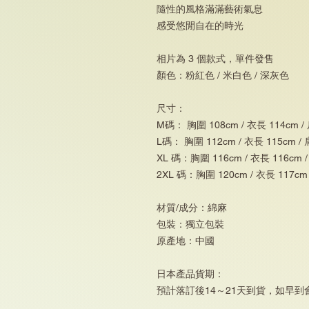
隨性的風格滿滿藝術氣息
感受悠閒自在的時光
相片為 3 個款式，單件發售
顏色：粉紅色 / 米白色 / 深灰色
尺寸：
M碼： 胸圍 108cm / 衣長 114cm /
L碼： 胸圍 112cm / 衣長 115cm /
XL 碼：胸圍 116cm / 衣長 116cm 
2XL 碼：胸圍 120cm / 衣長 117cm
材質/成分：綿麻
包裝：獨立包裝
原產地：中國
日本產品貨期：
預計落訂後14～21天到貨，如早到