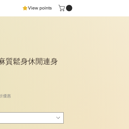
View points
 麻質鬆身休閒連身
 折優惠