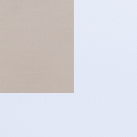
時尚服飾 - 單排鈕扣牛仔布
Price
HK$188.00
任何 3 件服飾可享 8 折優惠