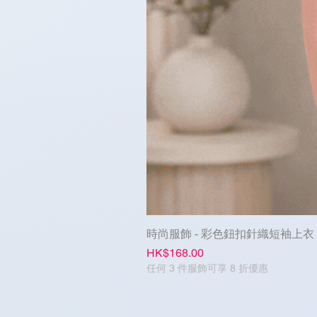
時尚服飾 - 彩色鈕扣針織短袖上衣
Price
HK$168.00
任何 3 件服飾可享 8 折優惠