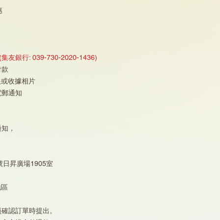
惠
(集友銀行: 039-730-2020-1436)
付款
根或收據相片
電郵通知
通知，
號日昇廣場1905室
地區
員確認訂單時提出。