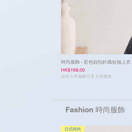
時尚服飾 - 彩色鈕扣針織短袖上衣
Price
HK$168.00
任何 3 件服飾可享 8 折優惠
Fashion 時尚服飾
日式時尚