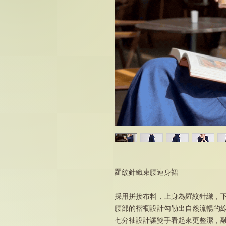
羅紋針織束腰連身裙
採用拼接布料，上身為羅紋針織，
腰部的褶襉設計勾勒出自然流暢的
七分袖設計讓雙手看起來更整潔，