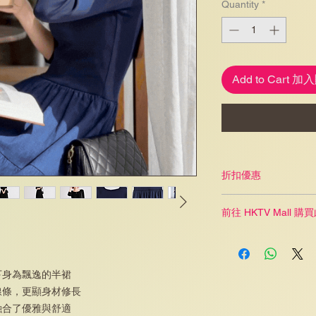
Quantity
*
Add to Cart 
折扣優惠
任何 2 件服飾可獲 9
前往 HKTV Mall 
任何 3 件服飾或以上
按此連結取得優惠
下身為飄逸的半裙
線條，更顯身材修長
融合了優雅與舒適