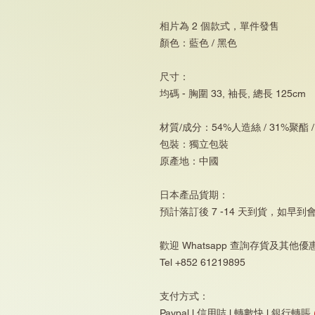
相片為 2 個款式，單件發售
顏色：藍色 / 黑色
尺寸：
均碼 - 胸圍 33, 袖長, 總長 125cm
材質/成分：54%人造絲 / 31%聚酯 /
包裝：獨立包裝
原產地：中國
日本產品貨期：
預計落訂後 7 -14 天到貨，如早到
歡迎 Whatsapp 查詢存貨及其他優
Tel +852 61219895
支付方式：
Paypal l 信用咭 l 轉數快 l 銀行轉賬