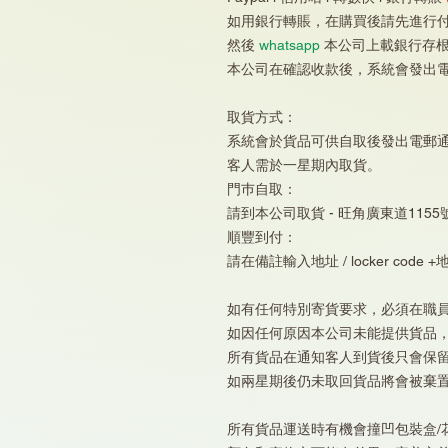
如用銀行轉賬，在購買後請先進行
然後
whatsapp
本公司上載銀行存
本公司在確認收款後，系統會發出
取貨方式：
系統會於貨品可供自取後發出電郵
客人需於一星期內取貨。
門巿自取：
請到本公司取貨 - 旺角廣東道1155
順豐到付：
請在備註輸入地址 / locker code +
如有任何特別寄貨要求，必須在職
如因任何原因本公司未能提供貨品
所有貨品在通知客人到貨後只會保
如兩星期後仍未取回貨品將會被棄
所有貨品運送時有機會撞凹包裝盒/花