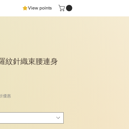
View points
 羅紋針織束腰連身
 折優惠