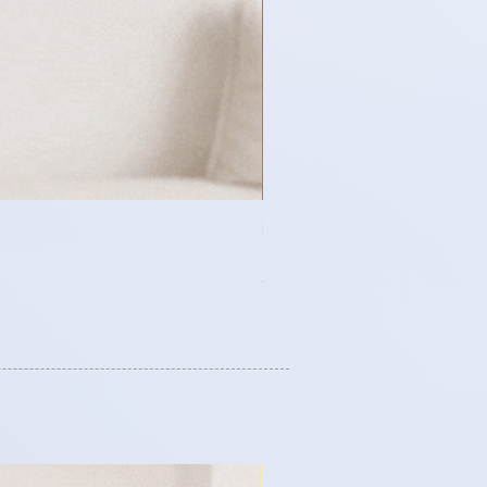
時尚服飾 - 單排鈕扣牛仔布
Price
HK$188.00
任何 3 件服飾可享 8 折優惠
日式時尚