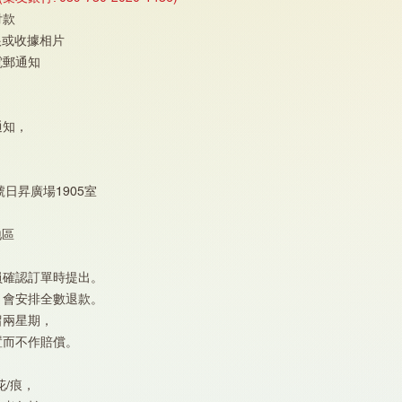
付款
根或收據相片
電郵通知
通知，
號日昇廣場1905室
地區
員確認訂單時提出。
，會安排全數退款。
留兩星期，
置而不作賠償。
/痕，