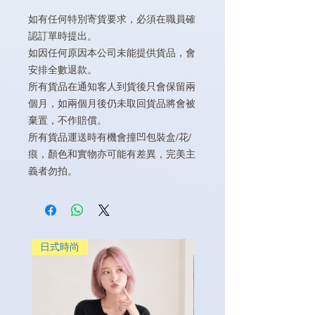
如有任何特別寄貨要求，必須在職員確
認訂單時提出。
如因任何原因本公司未能提供貨品，會
安排全數退款。
所有貨品在通知客人到貨後只會保留兩
個月，如兩個月後仍未取回貨品將會被
棄置，不作賠償。
所有貨品運送時有機會撞凹包裝盒/花/
痕，顏色和實物亦可能有差異，完美主
義者勿拍。
日式時尚
日式時尚