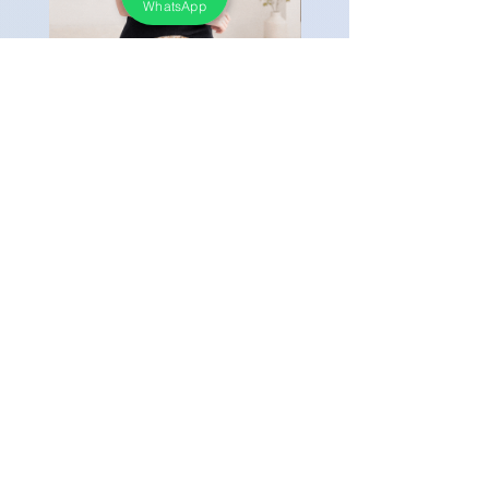
WhatsApp
時尚服飾 - 彩色鈕扣針織短袖上
時尚服飾 - 單排鈕扣牛
衣
褲
Price
Price
HK$168.00
HK$188.00
任何 3 件服飾可享 8 折優惠
任何 3 件服飾可享 8 折優惠
查看全部商品
如對產品有疑問，
請留言或 Whatsapp 給我們，
我們會盡快提供協助