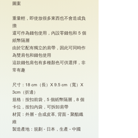
圖案
重量輕，即使放很多東西也不會造成負
擔
還可作為錢包使用，內設零錢包和 5 個
紙幣隔層
由於它配有獨立的肩帶，因此可同時作
為雙肩包和錢包使用
這款錢包肩包有多種顏色可供選擇，非
常有趣
尺寸：18 cm（長）X 9.5 cm（寬）X
3cm（折邊）
規格：按扣前袋，5 個紙幣隔層，8 個
卡位，按扣內袋，可拆卸肩帶
材質：外層 - 合成皮革, 背面 - 聚酯纖
維
製造產地：規劃 - 日本，生產 - 中國