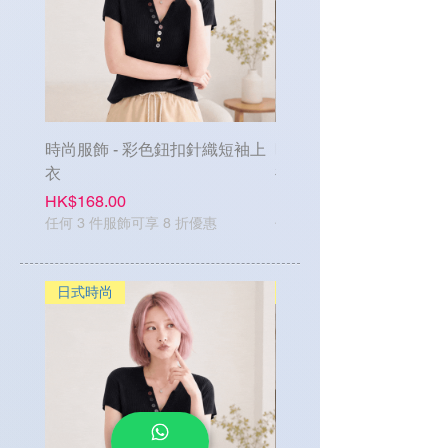
時尚服飾 - 彩色鈕扣針織短袖上
時尚服飾 - 單排鈕扣牛
衣
褲
Price
Price
HK$168.00
HK$188.00
任何 3 件服飾可享 8 折優惠
任何 3 件服飾可享 8 折優惠
日式時尚
日式時尚