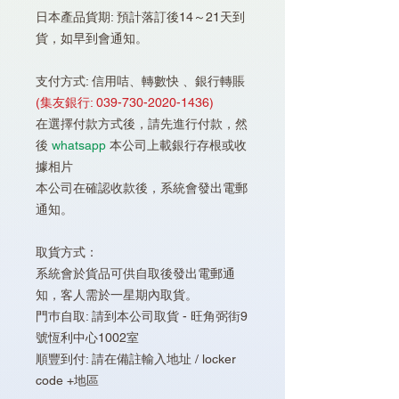
日本產品貨期: 預計落訂後14～21天到
貨，如早到會通知。
支付方式: 信用咭、轉數快 、銀行轉賬
(集友銀行: 039-730-2020-1436)
在選擇付款方式後，請先進行付款，然
後
whatsapp
本公司上載銀行存根或收
據相片
本公司在確認收款後，系統會發出電郵
通知。
取貨方式：
系統會於貨品可供自取後發出電郵通
知，客人需於一星期內取貨。
門巿自取: 請到本公司取貨 - 旺角弼街9
號恆利中心1002室
順豐到付: 請在備註輸入地址 / locker
code +地區